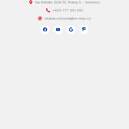
Na Bělidle 309/31, Praha 5 - Smíchov
+420 777 051 051
otakar.schuma@re-max.cz