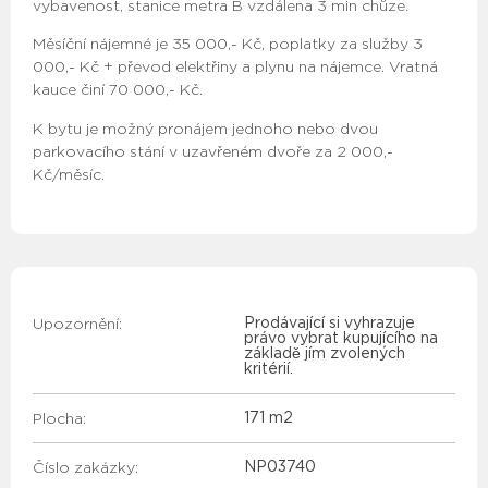
vybavenost, stanice metra B vzdálena 3 min chůze.
Měsíční nájemné je 35 000,- Kč, poplatky za služby 3
000,- Kč + převod elektřiny a plynu na nájemce. Vratná
kauce činí 70 000,- Kč.
K bytu je možný pronájem jednoho nebo dvou
parkovacího stání v uzavřeném dvoře za 2 000,-
Kč/měsíc.
Upozornění:
Prodávající si vyhrazuje
právo vybrat kupujícího na
základě jím zvolených
kritérií.
Plocha:
171 m2
Číslo zakázky:
NP03740