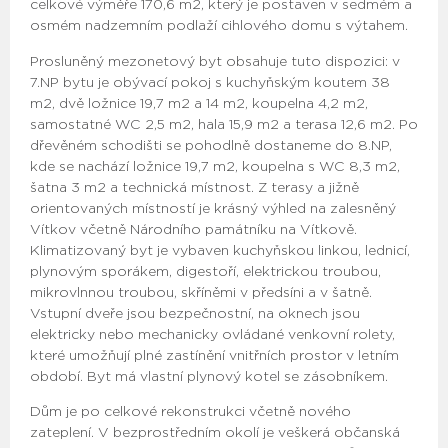
celkové výměře 170,6 m2, který je postaven v sedmém a
osmém nadzemním podlaží cihlového domu s výtahem.
Prosluněný mezonetový byt obsahuje tuto dispozici: v
7.NP bytu je obývací pokoj s kuchyňským koutem 38
m2, dvě ložnice 19,7 m2 a 14 m2, koupelna 4,2 m2,
samostatné WC 2,5 m2, hala 15,9 m2 a terasa 12,6 m2. Po
dřevěném schodišti se pohodlně dostaneme do 8.NP,
kde se nachází ložnice 19,7 m2, koupelna s WC 8,3 m2,
šatna 3 m2 a technická místnost. Z terasy a jižně
orientovaných místností je krásný výhled na zalesněný
Vítkov včetně Národního památníku na Vítkově.
Klimatizovaný byt je vybaven kuchyňskou linkou, lednicí,
plynovým sporákem, digestoří, elektrickou troubou,
mikrovlnnou troubou, skříněmi v předsíni a v šatně.
Vstupní dveře jsou bezpečnostní, na oknech jsou
elektricky nebo mechanicky ovládané venkovní rolety,
které umožňují plné zastínění vnitřních prostor v letním
období. Byt má vlastní plynový kotel se zásobníkem.
Dům je po celkové rekonstrukci včetně nového
zateplení. V bezprostředním okolí je veškerá občanská