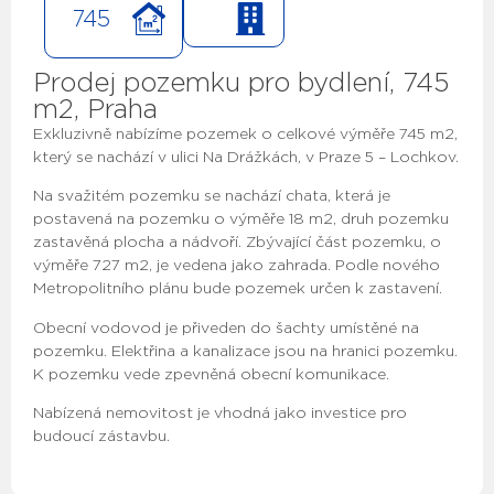
745
Prodej pozemku pro bydlení, 745
m2, Praha
Exkluzivně nabízíme pozemek o celkové výměře 745 m2,
který se nachází v ulici Na Drážkách, v Praze 5 – Lochkov.
Na svažitém pozemku se nachází chata, která je
postavená na pozemku o výměře 18 m2, druh pozemku
zastavěná plocha a nádvoří. Zbývající část pozemku, o
výměře 727 m2, je vedena jako zahrada. Podle nového
Metropolitního plánu bude pozemek určen k zastavení.
Obecní vodovod je přiveden do šachty umístěné na
pozemku. Elektřina a kanalizace jsou na hranici pozemku.
K pozemku vede zpevněná obecní komunikace.
Nabízená nemovitost je vhodná jako investice pro
budoucí zástavbu.