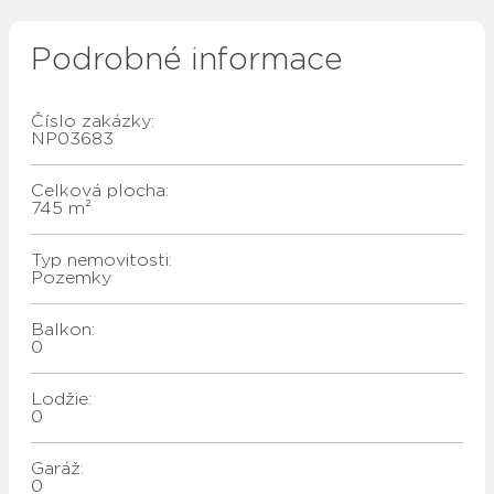
Podrobné informace
Číslo zakázky:
NP03683
Celková plocha:
745 m²
Typ nemovitosti:
Pozemky
Balkon:
0
Lodžie:
0
Garáž:
0