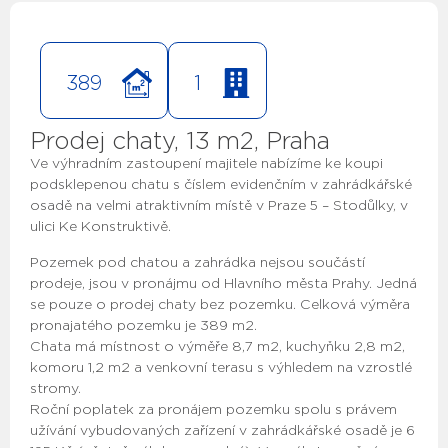
389
1
Prodej chaty, 13 m2, Praha
Ve výhradním zastoupení majitele nabízíme ke koupi
podsklepenou chatu s číslem evidenčním v zahrádkářské
osadě na velmi atraktivním místě v Praze 5 – Stodůlky, v
ulici Ke Konstruktivě.
Pozemek pod chatou a zahrádka nejsou součástí
prodeje, jsou v pronájmu od Hlavního města Prahy. Jedná
se pouze o prodej chaty bez pozemku. Celková výměra
pronajatého pozemku je 389 m2.
Chata má místnost o výměře 8,7 m2, kuchyňku 2,8 m2,
komoru 1,2 m2 a venkovní terasu s výhledem na vzrostlé
stromy.
Roční poplatek za pronájem pozemku spolu s právem
užívání vybudovaných zařízení v zahrádkářské osadě je 6