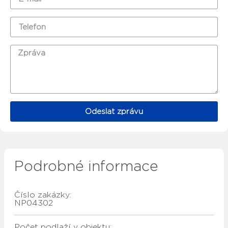
Odeslat zprávu
Podrobné informace
Číslo zakázky:
NP04302
Počet podlaží v objektu: