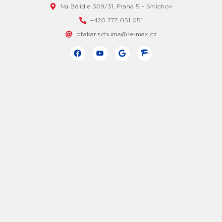
Na Bělidle 309/31, Praha 5 - Smíchov
+420 777 051 051
otakar.schuma@re-max.cz