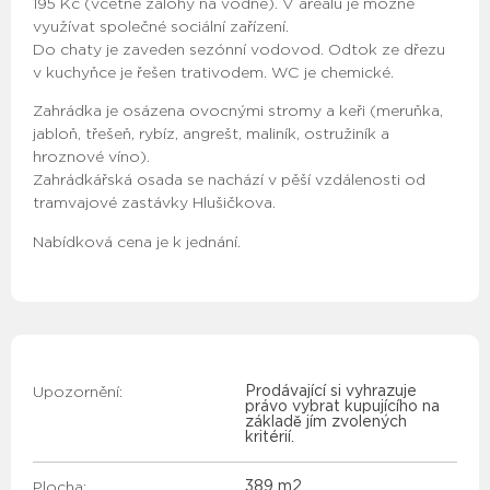
195 Kč (včetně zálohy na vodné). V areálu je možné
využívat společné sociální zařízení.
Do chaty je zaveden sezónní vodovod. Odtok ze dřezu
v kuchyňce je řešen trativodem. WC je chemické.
Zahrádka je osázena ovocnými stromy a keři (meruňka,
jabloň, třešeň, rybíz, angrešt, maliník, ostružiník a
hroznové víno).
Zahrádkářská osada se nachází v pěší vzdálenosti od
tramvajové zastávky Hlušičkova.
Nabídková cena je k jednání.
Upozornění:
Prodávající si vyhrazuje
právo vybrat kupujícího na
základě jím zvolených
kritérií.
Plocha:
389 m2