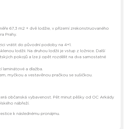
ěře 67,3 m2 + dvě lodžie, v přízemí zrekonstruovaného
ra Prahy.
zici vrátit do původní podoby na 4+1.
lenou lodžii. Na druhou lodžii je vstup z ložnice. Další
tských pokojů a lze ji opět rozdělit na dva samostatné
í laminátové a dlažba.
em, myčkou a vestavěnou pračkou se sušičkou.
veškerá občanská vybavenost. Pět minut pěšky od OC Arkády
lského nábřeží.
nvestice k následnému pronájmu.