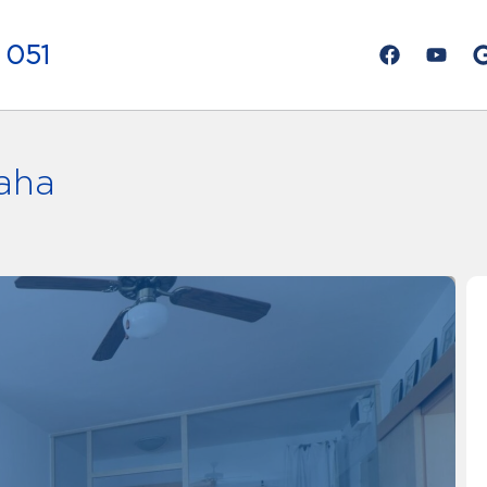
 051
raha