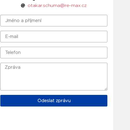
otakar.schuma@re-max.cz
Odeslat zprávu