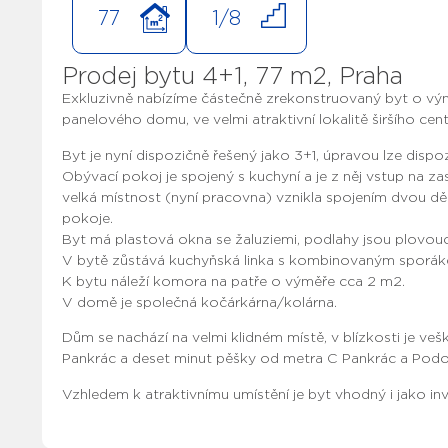
77
1/8
Prodej bytu 4+1, 77 m2, Praha
Exkluzivně nabízíme částečně zrekonstruovaný byt o vým
panelového domu, ve velmi atraktivní lokalitě širšího cent
Byt je nyní dispozičně řešený jako 3+1, úpravou lze dispo
Obývací pokoj je spojený s kuchyní a je z něj vstup na zask
velká místnost (nyní pracovna) vznikla spojením dvou dě
pokoje.
Byt má plastová okna se žaluziemi, podlahy jsou plovouc
V bytě zůstává kuchyňská linka s kombinovaným sporák
K bytu náleží komora na patře o výměře cca 2 m2.
V domě je společná kočárkárna/kolárna.
Dům se nachází na velmi klidném místě, v blízkosti je 
Pankrác a deset minut pěšky od metra C Pankrác a Podo
Vzhledem k atraktivnímu umístění je byt vhodný i jako i