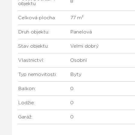
8
objektu:
Celková plocha:
77 m²
Druh objektu:
Panelová
Stav objektu:
Velmi dobrý
Vlastnictví:
Osobní
Typ nemovitosti:
Byty
Balkon:
0
Lodžie:
0
Garáž:
0