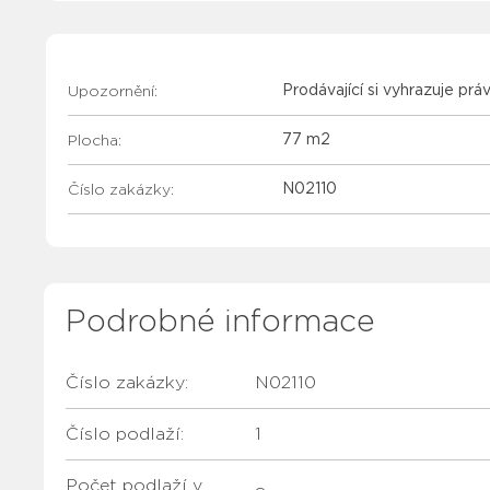
Upozornění:
Prodávající si vyhrazuje prá
Plocha:
77 m2
Číslo zakázky:
N02110
Podrobné informace
Číslo zakázky:
N02110
Číslo podlaží:
1
Počet podlaží v