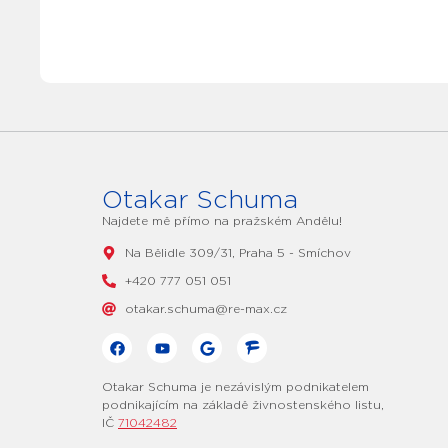
Otakar Schuma
Najdete mě přímo na pražském Andělu!
Na Bělidle 309/31, Praha 5 - Smíchov
+420 777 051 051
otakar.schuma@re-max.cz
Otakar Schuma je nezávislým podnikatelem
podnikajícím na základě živnostenského listu,
IČ
71042482