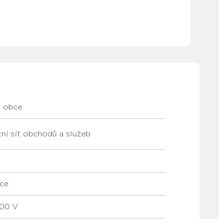
m obce
tní síť obchodů a služeb
ace
400 V