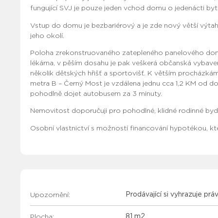
fungující SVJ je pouze jeden vchod domu o jedenácti by
Vstup do domu je bezbariérový a je zde nový větší výt
jeho okolí.
Poloha zrekonstruovaného zatepleného panelového domu
lékárna, v pěším dosahu je pak veškerá občanská vybaveno
několik dětských hřišť a sportovišť. K větším procházkám
metra B – Černý Most je vzdálena jednu cca 1,2 KM od d
pohodlně dojet autobusem za 3 minuty.
Nemovitost doporučuji pro pohodlné, klidné rodinné bydl
Osobní vlastnictví s možností financování hypotékou, k
Upozornění:
Prodávající si vyhrazuje prá
Plocha:
81 m2