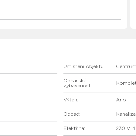
Umístění objektu:
Centru
Občanská
Komple
vybavenost:
Výtah:
Ano
Odpad:
kanaliz
Elektřina:
230 V, 