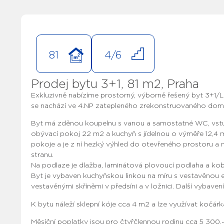
81
4/6
Prodej bytu 3+1, 81 m2, Praha
Exkluzivně nabízíme prostorný, výborně řešený byt 3+1/L
se nachází ve 4.NP zatepleného zrekonstruovaného domu, v
Byt má zděnou koupelnu s vanou a samostatné WC, vstupn
obývací pokoj 22 m2 a kuchyň s jídelnou o výměře 12,4 m
pokoje a je z ní hezký výhled do otevřeného prostoru a n
stranu.
Na podlaze je dlažba, laminátová plovoucí podlaha a kobe
Byt je vybaven kuchyňskou linkou na míru s vestavěnou 
vestavěnými skříněmi v předsíni a v ložnici. Další vybav
K bytu náleží sklepní kóje cca 4 m2 a lze využívat kočá
Měsíční poplatky jsou pro čtyřčlennou rodinu cca 5 300,-