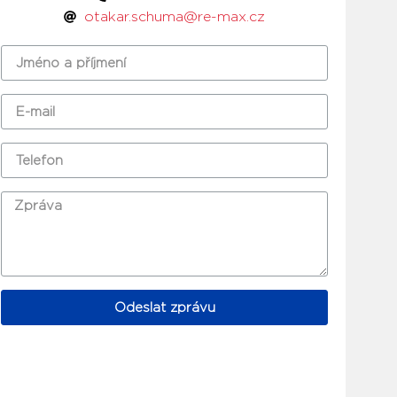
otakar.schuma@re-max.cz
Odeslat zprávu