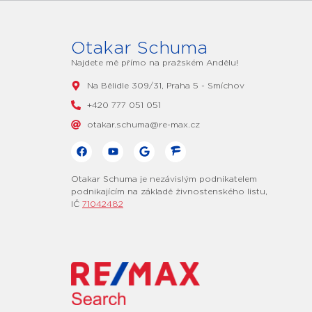
Otakar Schuma
Najdete mě přímo na pražském Andělu!
Na Bělidle 309/31, Praha 5 - Smíchov
+420 777 051 051
otakar.schuma@re-max.cz
Otakar Schuma je nezávislým podnikatelem
podnikajícím na základě živnostenského listu,
IČ
71042482