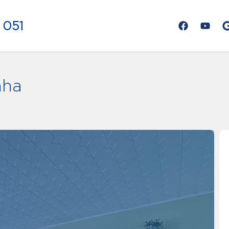
 051
aha