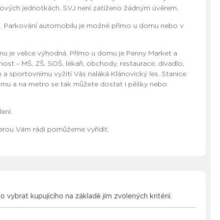
tových jednotkách. SVJ není zatíženo žádným úvěrem.
ah. Parkování automobilu je možné přímo u domu nebo v
 je velice výhodná. Přímo u domu je Penny Market a
st – MŠ, ZŠ, SOŠ, lékaři, obchody, restaurace, divadlo,
 a sportovnímu vyžití Vás naláká Klánovický les. Stanice
omu a na metro se tak můžete dostat i pěšky nebo
ení.
terou Vám rádi pomůžeme vyřídit.
vo vybrat kupujícího na základě jím zvolených kritérií.