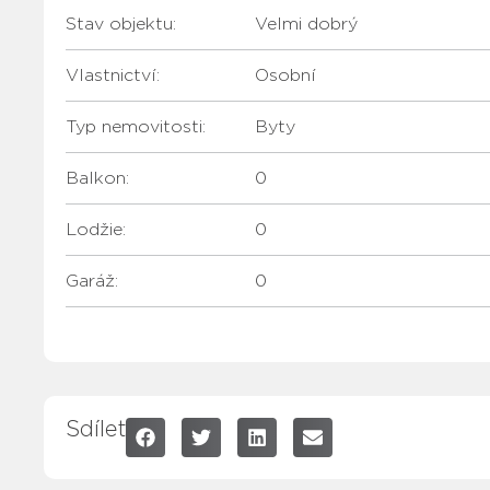
Stav objektu:
Velmi dobrý
Vlastnictví:
Osobní
Typ nemovitosti:
Byty
Balkon:
0
Lodžie:
0
Garáž:
0
Sdílet