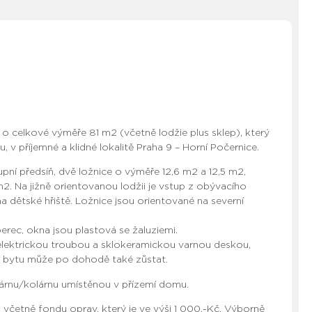
 o celkové výměře 81 m2 (včetně lodžie plus sklep), který
 příjemné a klidné lokalitě Praha 9 – Horní Počernice.
í předsíň, dvě ložnice o výměře 12,6 m2 a 12,5 m2,
2. Na jižně orientovanou lodžii je vstup z obývacího
a dětské hřiště. Ložnice jsou orientované na severní
rec, okna jsou plastová se žaluziemi.
elektrickou troubou a sklokeramickou varnou deskou,
ení bytu může po dohodě také zůstat.
rkárnu/kolárnu umístěnou v přízemí domu.
 včetně fondu oprav, který je ve výši 1 000,-Kč. Výborně