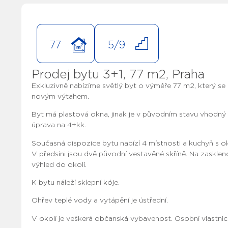
77
5/9
Prodej bytu 3+1, 77 m2, Praha
Exkluzivně nabízíme světlý byt o výměře 77 m2, který s
novým výtahem.
Byt má plastová okna, jinak je v původním stavu vhodný k
úprava na 4+kk.
Současná dispozice bytu nabízí 4 místnosti a kuchyň s ok
V předsíni jsou dvě původní vestavěné skříně. Na zaskleno
výhled do okolí.
K bytu náleží sklepní kóje.
Ohřev teplé vody a vytápění je ústřední.
V okolí je veškerá občanská vybavenost. Osobní vlastni