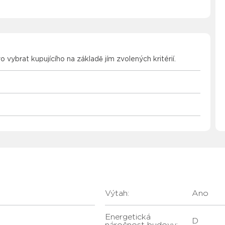
vo vybrat kupujícího na základě jím zvolených kritérií.
Výtah:
Ano
Energetická
D
náročnost budovy: