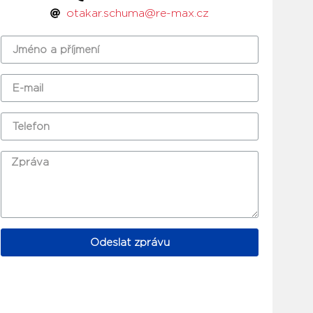
otakar.schuma@re-max.cz
Odeslat zprávu