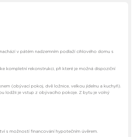
e nachází v pátém nadzemním podlaží cihlového domu s
e kompletní rekonstrukci, při které je možná dispoziční
nem (obývací pokoj, dvě ložnice, velkou jídelnu a kuchyň).
u lodžii je vstup z obývacího pokoje. Z bytu je volný
ctví s možností financování hypotečním úvěrem.