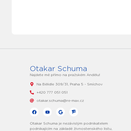
Otakar Schuma
Najdete mě přímo na pražském Andělu!
Na Bělidle 309/31, Praha 5 - Smíchov
+420 777 051 051
otakar.schuma@re-max.cz
Otakar Schuma je nezávislým podnikatelem
podnikajícím na základě živnostenského listu,