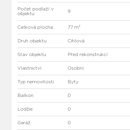
Počet podlaží v
9
objektu:
Celková plocha:
77 m²
Druh objektu:
Cihlová
Stav objektu:
Před rekonstrukcí
Vlastnictví:
Osobní
Typ nemovitosti:
Byty
Balkon:
0
Lodžie:
0
Garáž:
0