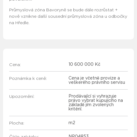
Průmyslová zóna Bavoryně se bude dále rozrůstat +
nově vznikne další sousední průmyslová zóna u odbočky
na Hředle.
Cena:
10 600 000 Kč
Poznámka k ceně:
cena je včetně provize a
veškerého právního servisu
Upozornění:
Prodávající si vyhrazuje
právo vybrat kupujícího na
základě jím zvolených
kritérií.
Plocha:
m2
Číslo zakázky:
NP04853