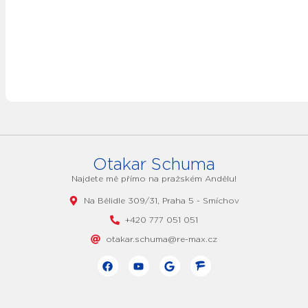
Otakar Schuma
Najdete mě přímo na pražském Andělu!
Na Bělidle 309/31, Praha 5 - Smíchov
+420 777 051 051
otakar.schuma@re-max.cz