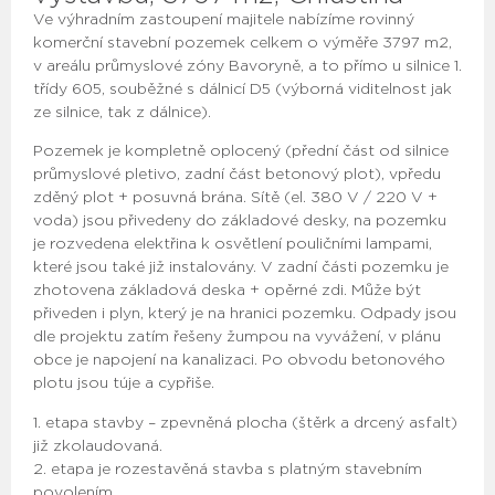
Ve výhradním zastoupení majitele nabízíme rovinný
komerční stavební pozemek celkem o výměře 3797 m2,
v areálu průmyslové zóny Bavoryně, a to přímo u silnice 1.
třídy 605, souběžné s dálnicí D5 (výborná viditelnost jak
ze silnice, tak z dálnice).
Pozemek je kompletně oplocený (přední část od silnice
průmyslové pletivo, zadní část betonový plot), vpředu
zděný plot + posuvná brána. Sítě (el. 380 V / 220 V +
voda) jsou přivedeny do základové desky, na pozemku
je rozvedena elektřina k osvětlení pouličními lampami,
které jsou také již instalovány. V zadní části pozemku je
zhotovena základová deska + opěrné zdi. Může být
přiveden i plyn, který je na hranici pozemku. Odpady jsou
dle projektu zatím řešeny žumpou na vyvážení, v plánu
obce je napojení na kanalizaci. Po obvodu betonového
plotu jsou túje a cypřiše.
1. etapa stavby – zpevněná plocha (štěrk a drcený asfalt)
již zkolaudovaná.
2. etapa je rozestavěná stavba s platným stavebním
povolením.